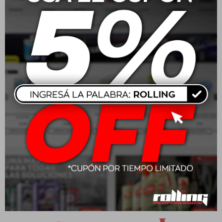
20W50 Motul Moto 4T
Motul Garden Hi-Tech 2T
3000 1L
1L
$
595
$
1.303