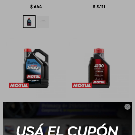
$
644
$
3.111
15W40 Motul Tekma
10W40 Motul 4100 - 1L

Norma Mineral 5L
$
2.482
$
762