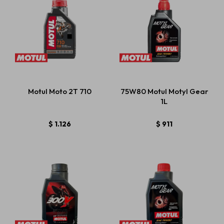
Motul Moto 2T 710
75W80 Motul Motyl Gear
1L
$
1.126
$
911