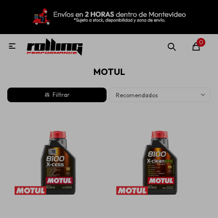
MI CUENTA
Menú
Nuevo!
Oportunidades!
Rolling Repuestos
0

MOTUL
Neumáticos
Recomendados
Llantas
Lubricantes
Aditivos
Aerosoles