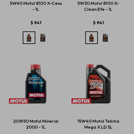
5W40 Motul 8100 X-Cess
5W30 Motul 8100 X-
- 1L
Clean Efe - 1L
Estética automotriz
$
941
$
941
Accesorios
Baterías
Repuestos
Servicios
20W50 Motul Mineral
15W40 Motul Tekma
2000 - 1L
Mega X LD 5L