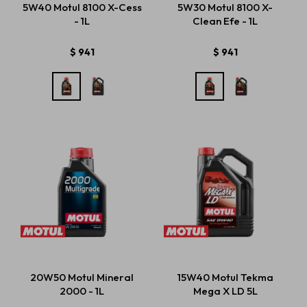
5W40 Motul 8100 X-Cess
5W30 Motul 8100 X-
- 1L
Clean Efe - 1L
Estética automotriz
$
941
$
941
Accesorios
Baterías
Repuestos
Servicios
20W50 Motul Mineral
15W40 Motul Tekma
2000 - 1L
Mega X LD 5L