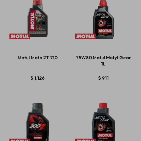
Motul Moto 2T 710
75W80 Motul Motyl Gear
1L
$
1.126
$
911