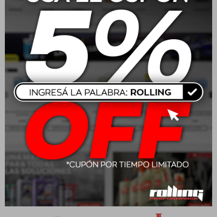
20W50 Motul Moto 4T
Motul Garden Hi-Tech 2T
3000 1L
1L
$
595
$
1.303