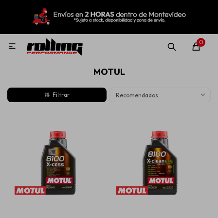
MI CUENTA
Menú
Nuevo!
Oportunidades!
Rolling Repuestos
0

MOTUL
Neumáticos
Recomendados
Llantas
Lubricantes
Aditivos
Aerosoles