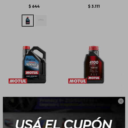
$
644
$
3.111
15W40 Motul Tekma
10W40 Motul 4100 - 1L

Norma Mineral 5L
$
2.482
$
762