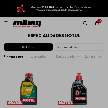
MI CUENTA
Menú
Nuevo!
Oportunidades!
Rolling Repuestos
0

ESPECIALIDADES MOTUL
Neumáticos
Recomendados
Llantas
Filtrando por:
Lubricantes
Especialidades
Quitar filtros
Lubricantes
Aditivos
Aerosoles