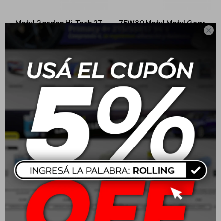
Motul Garden Hi-Tech 2T
75W80 Motul Motyl Gear

1L
1L
Estética automotriz
$
1.303
$
911
Accesorios
Baterías
Repuestos
Servicios
75W90 Motul Motyl Gear
1L
$
1.043