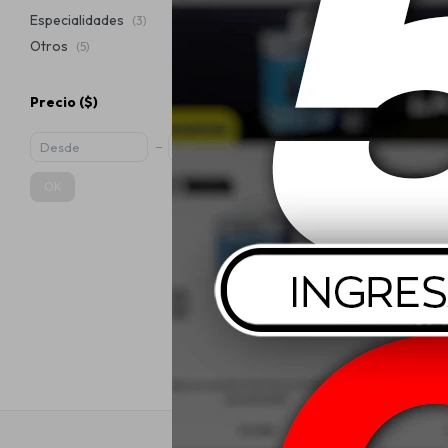
Especialidades
(3)
Otros
(5)
Precio
($)
10w40 Mobi
OK
USD