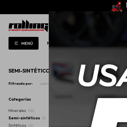
NUEVO!
OPORTUNIDADES!
ROLL
MENÚ
SEMI-SINTÉTICOS MOBIL Y MOTHERS
Filtrando por:
Lubricantes
Semi-sintéticos
Quitar filtros
Categorías
Minerales
(10)
Semi-sintéticos
(1)
Sintéticos
(4)