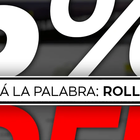
l Super - 1L
20,00