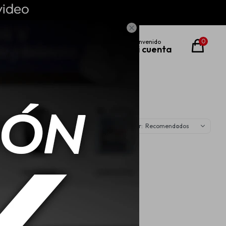

0
Recomendados