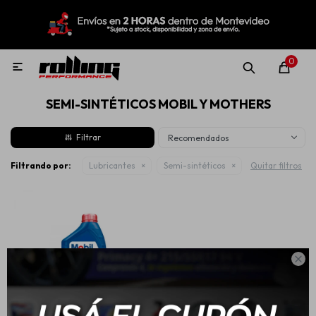
MI CUENTA
Menú
Nuevo!
Oportunidades!
Rolling Repuestos
0

SEMI-SINTÉTICOS MOBIL Y MOTHERS
Neumáticos
Recomendados
Llantas
Filtrando por:
Lubricantes
Semi-sintéticos
Quitar filtros
Lubricantes

Aditivos
Aerosoles