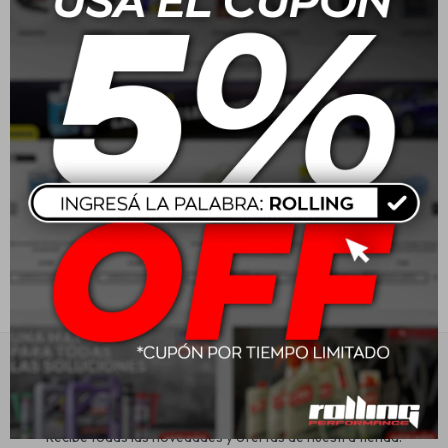
10w40 Mobil Super - 1L
Estética automotriz
USD
20,00
Accesorios
Baterías
Repuestos
Servicios
Suscríbete a nuestra newsletter
Recibe todas las novedades y ofertas de nuestra tienda.