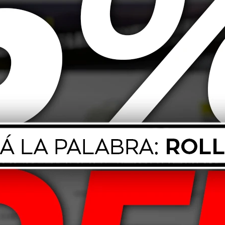
 M-Lube HD-A
80W90 Mobil M-lube GX - GL4
Mobil
L5
1L
25,00
USD
12,08