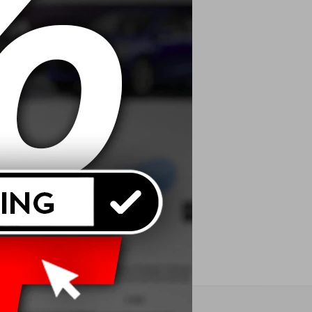
 ATF D/M Fluido De
Transmisión 1L
USD
16,00