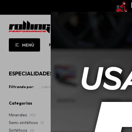
NUEVO!
OPORTUNIDADES!
ROLL
MENÚ
ESPECIALIDADES MOBIL Y MOTHERS
Filtrando por:
Lubricantes
Especialidades
Quitar filtros
Categorías
Minerales
(10)
Semi-sintéticos
(1)
Sintéticos
(4)