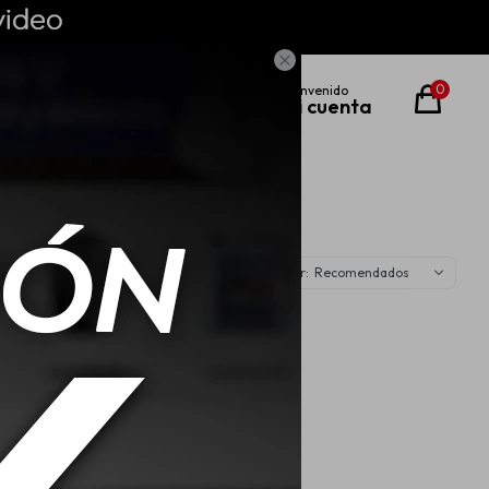

0
Recomendados