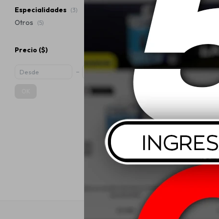
Especialidades
(3)
Otros
(5)
Precio
($)
80W90 Mobil
G
OK
USD