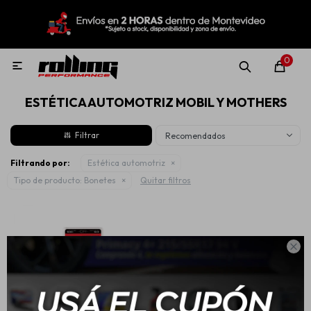
MI CUENTA
Menú
Nuevo!
Oportunidades!
Rolling Repuestos
0

ESTÉTICA AUTOMOTRIZ MOBIL Y MOTHERS
Neumáticos
Recomendados
Llantas
Filtrando por:
Estética automotriz
Tipo de producto:
Bonetes
Quitar filtros
Lubricantes

Aditivos
Aerosoles