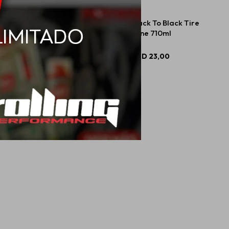
hers Shampoo CMX
Mothers Back To Black Tire
 Wash & Coat 1420ml
Shine 710ml
USD
55,00
USD
23,00