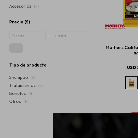
Accesorios
(4)
Precio
($)
Mothers Calif
OK
- 9
Tipo de producto
USD
Shampoo
(5)
Tratamientos
(2)
Bonetes
(1)
Otros
(8)