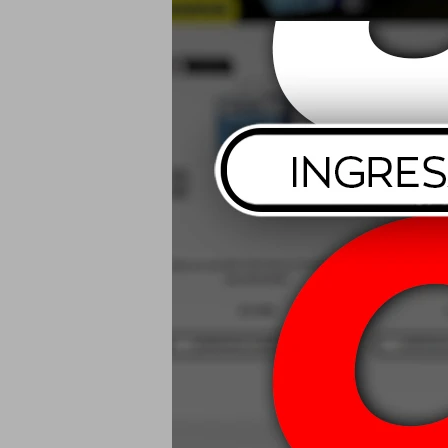
Mothers M-tec
Cleane
USD