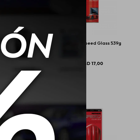
s Professional Auto
Mothers Speed Glass 539g
Wash
USD
47,00
USD
17,00