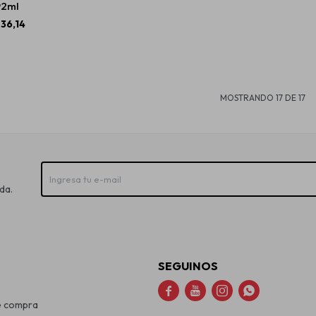
92ml
36,14
MOSTRANDO
17
DE
17
da.
SEGUINOS




e compra