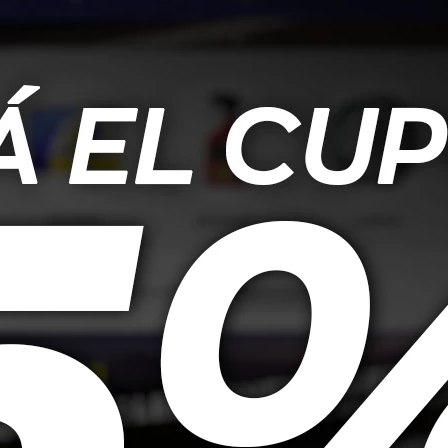
et Upholstery
Mothers Lavado De Espuma
Mother
impiador De
Triple Acción - 473ml
apicería 710ml
25,00
USD
18,00