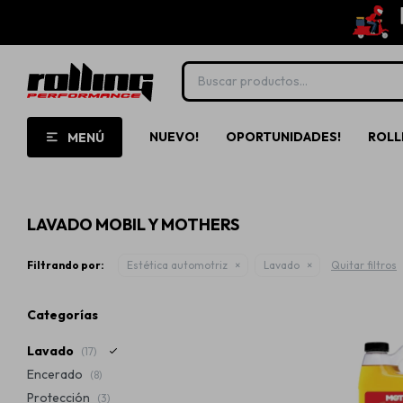
NUEVO!
OPORTUNIDADES!
ROLL
MENÚ
LAVADO MOBIL Y MOTHERS
Filtrando por:
Estética automotriz
Lavado
Quitar filtros
Categorías
Lavado
(17)
Encerado
(8)
Protección
(3)