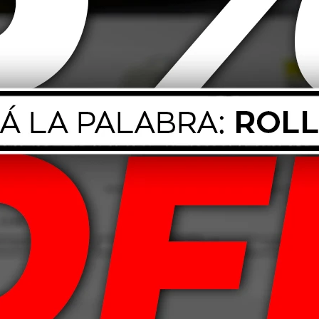
h Wheel + Tire
Mothers VLR Vinyl Leather
Mothe
r 710ml
Rubber Care 710ml
Ceram
18,00
USD
24,00