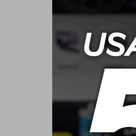
Mothers Carp
Cleaner/L
Alfombras Y T
USD