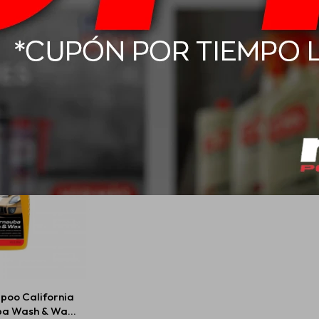
Ceramic Spray
Mothers CMX Surface
Mot
co 710ml
Preparacion De Superficie
Ceramic
710ml
65,00
USD
39,00
poo California
ba Wash & Wax