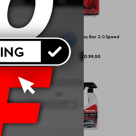
rs Ultimate Hybrid
Mothers Clay Bar 2.0 Speed
ic Spray Wax 710ml
USD
39,00
USD
59,00