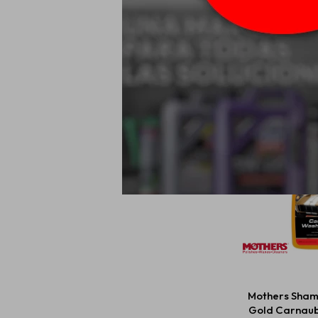
Mothers CMX 
Cerami
USD
Mothers Sham
Gold Carnau