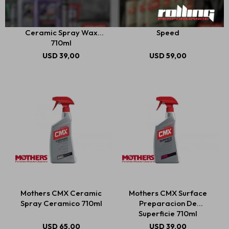
Mothers Ultimate Hybrid
Mothers Clay Bar 2.0
Ceramic Spray Wax
Speed
710ml
USD
39,00
USD
59,00
Mothers CMX Ceramic
Mothers CMX Surface
Spray Ceramico 710ml
Preparacion De
Superficie 710ml
USD
65,00
USD
39,00