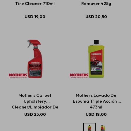
Tire Cleaner 710ml
Remover 425g
USD
19,00
USD
20,50
Mothers Carpet
Mothers Lavado De
Upholstery
Espuma Triple Acción -
Cleaner/Limpiador De
473ml
Alfombras Y Tapicería
USD
25,00
USD
18,00
710ml