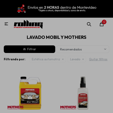
MI CUENTA
Menú
Nuevo!
Oportunidades!
Rolling Repuestos
0

LAVADO MOBIL Y MOTHERS
Neumáticos
Recomendados
Llantas
Filtrando por:
Estética automotriz
Lavado
Quitar filtros
Lubricantes
Aditivos
Aerosoles