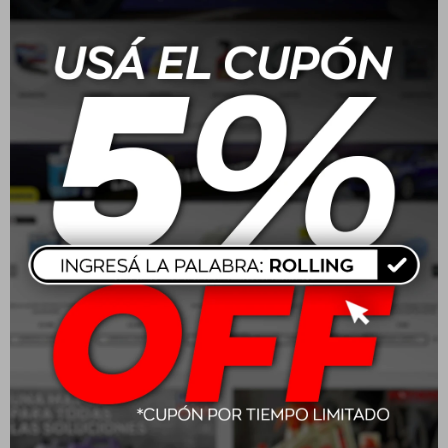
Mothers M-tech Wheel +
Mothers VLR Vinyl
Tire Cleaner 710ml
Leather Rubber Care
710ml
USD
18,00
USD
24,00