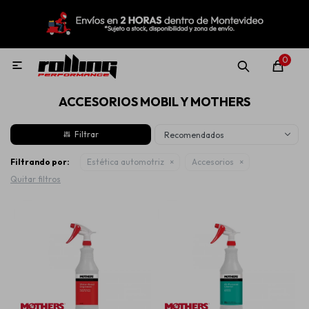
MI CUENTA
Menú
Nuevo!
Oportunidades!
Rolling Repuestos
0

ACCESORIOS MOBIL Y MOTHERS
Neumáticos
Recomendados
Llantas
Filtrando por:
Estética automotriz
Accesorios
Quitar filtros
Lubricantes
Aditivos
Aerosoles