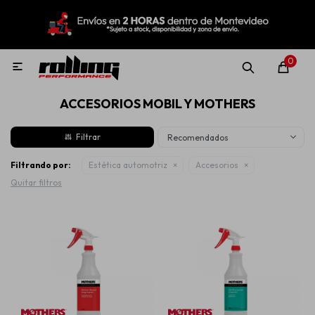
MI CUENTA
Menú
Nuevo!
Oportunidades!
Rolling Repuestos
0

ACCESORIOS MOBIL Y MOTHERS
Neumáticos
Recomendados
Llantas
Filtrando por:
Estética automotriz
Accesorios
Quitar filtros
Lubricantes
Aditivos
Aerosoles