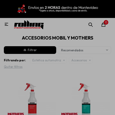
MI CUENTA
Menú
Nuevo!
Oportunidades!
Rolling Repuestos
0

ACCESORIOS MOBIL Y MOTHERS
Neumáticos
Recomendados
Llantas
Filtrando por:
Estética automotriz
Accesorios
Quitar filtros
Lubricantes
Aditivos
Aerosoles