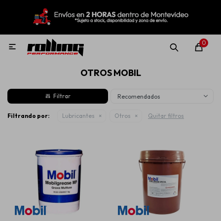
MI CUENTA
Menú
Nuevo!
Oportunidades!
Rolling Repuestos
0

OTROS MOBIL
Neumáticos
Recomendados
Llantas
Filtrando por:
Lubricantes
Otros
Quitar filtros
Lubricantes
Aditivos
Aerosoles