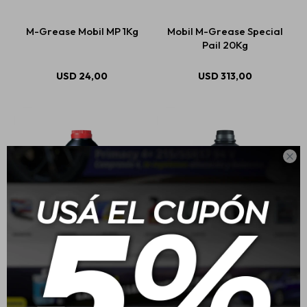
M-Grease Mobil MP 1Kg
Mobil M-Grease Special
Pail 20Kg
Estética automotriz
USD
24,00
USD
313,00
Accesorios
Baterías

Repuestos
Servicios
Mobil Brake Fluid Dot 4
Mobil Liquido De Freno
Moto Brake Fluid 200cc
$
608
$
302