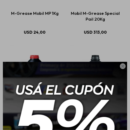
M-Grease Mobil MP 1Kg
Mobil M-Grease Special
Pail 20Kg
Estética automotriz
USD
24,00
USD
313,00
Accesorios
Baterías

Repuestos
Servicios
Mobil Brake Fluid Dot 4
Mobil Liquido De Freno
Moto Brake Fluid 200cc
$
608
$
302