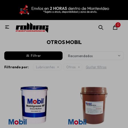
MI CUENTA
Menú
Nuevo!
Oportunidades!
Rolling Repuestos
0

OTROS MOBIL
Neumáticos
Recomendados
Llantas
Filtrando por:
Lubricantes
Otros
Quitar filtros
Lubricantes
Aditivos
Aerosoles