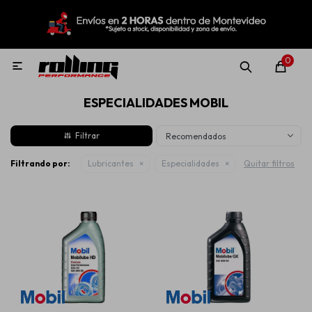
MI CUENTA
Menú
Nuevo!
Oportunidades!
Rolling Repuestos
0

ESPECIALIDADES MOBIL
Neumáticos
Recomendados
Llantas
Filtrando por:
Lubricantes
Especialidades
Quitar filtros
Lubricantes
Aditivos
Aerosoles