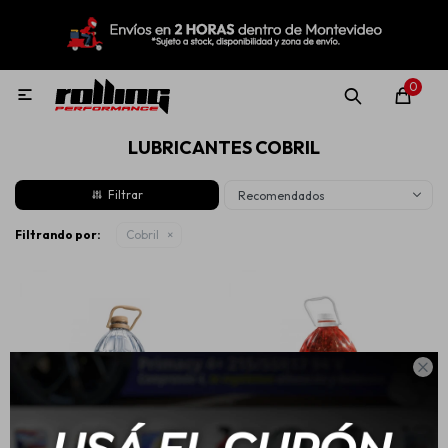
MI CUENTA
Menú
Nuevo!
Oportunidades!
Rolling Repuestos
0

LUBRICANTES COBRIL
Neumáticos
Recomendados
Llantas
Filtrando por:
Cobril
Lubricantes

Aditivos
Aerosoles