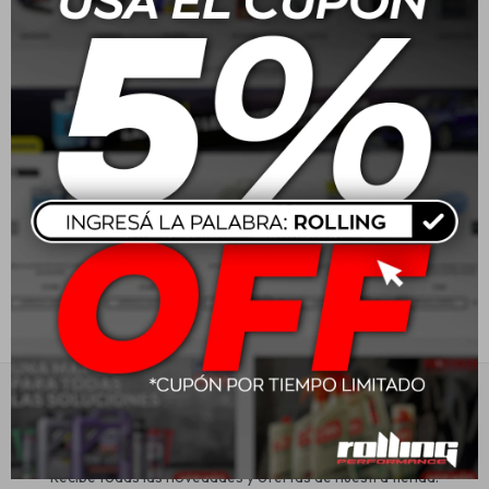
Cobril Agua Destilada 5L
Cobril Agua Radiador 5L
- Roja
Estética automotriz
$
241
$
241
Accesorios
Baterías
Repuestos
Servicios
Suscríbete a nuestra newsletter
Recibe todas las novedades y ofertas de nuestra tienda.