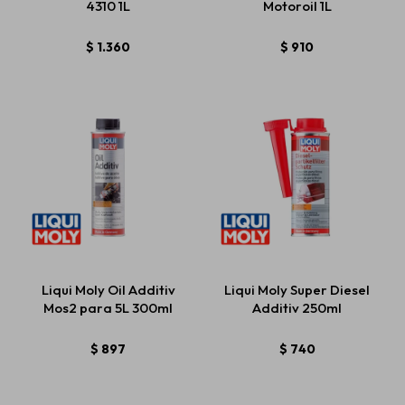
4310 1L
Motoroil 1L
$
1.360
$
910
Liqui Moly Oil Additiv
Liqui Moly Super Diesel
Mos2 para 5L 300ml
Additiv 250ml
$
897
$
740