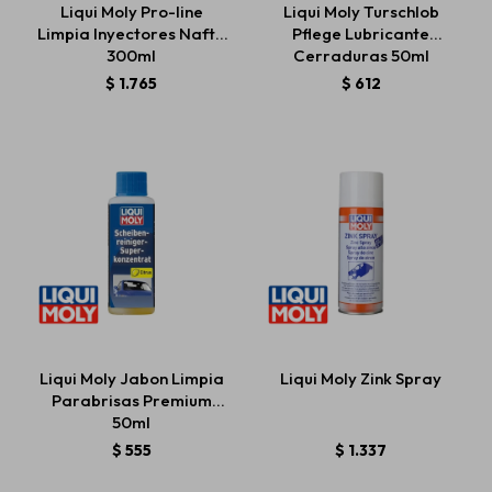
Liqui Moly Pro-line
Liqui Moly Turschlob
Limpia Inyectores Nafta
Pflege Lubricante
300ml
Cerraduras 50ml
Estética automotriz
$
1.765
$
612
Accesorios
Baterías
Repuestos
Liqui Moly Jabon Limpia
Liqui Moly Zink Spray
Servicios
Parabrisas Premium
50ml
$
555
$
1.337