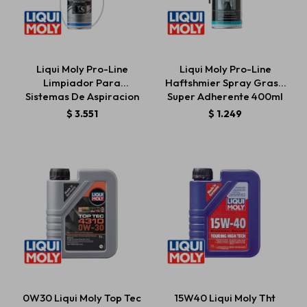
Liqui Moly Pro-Line
Liqui Moly Pro-Line
Limpiador Para
Haftshmier Spray Grasa
Sistemas De Aspiracion
Super Adherente 400ml
Diesel
$
3.551
$
1.249
0W30 Liqui Moly Top Tec
15W40 Liqui Moly Tht