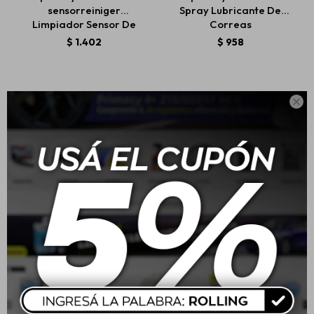
sensorreiniger
Spray Lubricante De
Limpiador Sensor De
Correas
Masa 200ml
$
1.402
$
958

Liqui Moly Pro-Line
Liqui Moly Pro-Line
Drossel Klappen Reiniger
Electronic Spray 400ml
(Nafta) Limpiador
Mariposa Y Admision
$
2.033
$
972
400ml