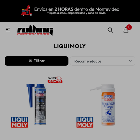
MI CUENTA
Menú
Nuevo!
Oportunidades!
Rolling Repuestos
0

LIQUI MOLY
Neumáticos
Recomendados
Llantas
Lubricantes
Aditivos
Aerosoles