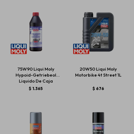
75W90 Liqui Moly
20W50 Liqui Moly
Hypoid-Getriebeol
Motorbike 4t Street 1L
Liquido De Caja
GL4/GL5
$
1.365
$
676