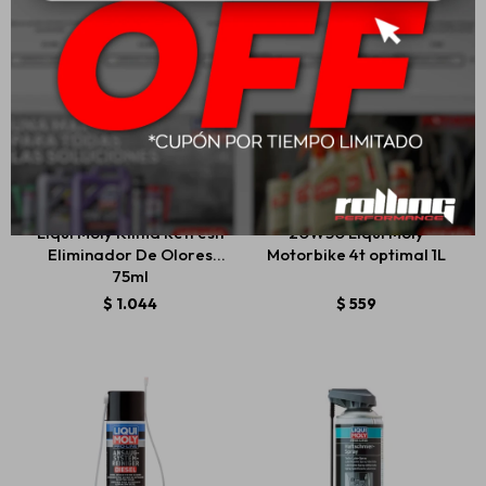
Liqui Moly Klima Refresh
20W50 Liqui Moly
Eliminador De Olores
Motorbike 4t optimal 1L
75ml
$
1.044
$
559