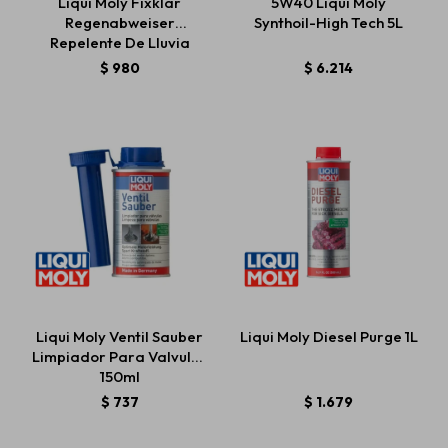
Liqui Moly Fixklar
5W40 Liqui Moly
Regenabweiser
Synthoil-High Tech 5L
Repelente De Lluvia
125ml
$
980
$
6.214
Liqui Moly Ventil Sauber
Liqui Moly Diesel Purge 1L
Limpiador Para Valvulas
150ml
$
737
$
1.679