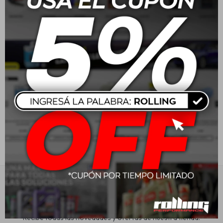
10W40 Liqui Moly Mos2
10W40 Liqui Moly
Leichtlauf - 1L
Perfromance - 1L
Estética automotriz
$
1.165
$
897
Accesorios
Baterías
Repuestos
Servicios
Suscríbete a nuestra newsletter
Recibe todas las novedades y ofertas de nuestra tienda.