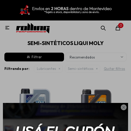
MI CUENTA
Menú
Nuevo!
Oportunidades!
Rolling Repuestos
0

SEMI-SINTÉTICOS LIQUI MOLY
Neumáticos
Recomendados
Llantas
Filtrando por:
Lubricantes
Semi-sintéticos
Quitar filtros
Lubricantes

Aditivos
Aerosoles