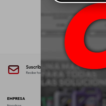
Liqui Moly Bat
Protector De 
$
Suscríbete a nuestra newsletter
Recibe todas las novedades y ofertas de nuestra tien
EMPRESA
COMPRA
Nosotros
Como comprar