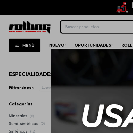
NUEVO!
OPORTUNIDADES!
ROLL
MENÚ
ESPECIALIDADES LIQUI MOLY
Filtrando por:
Lubricantes
Especialidades
Quitar filtros
Categorías
Minerales
(6)
Semi-sintéticos
(2)
Sintéticos
(15)