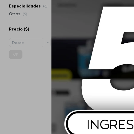
Especialidades
(6)
Otros
(9)
Precio
($)
75W90 Liqui
Getriebeol L
OK
GL4
$
1