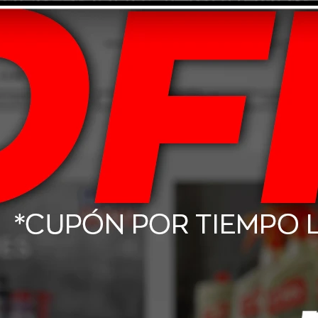
terie-pol-fett:
Liqui Moly Motorbike
Baterías 300ml
Limpiador de Visera 100ml
813
$
800
da.
SEGUINOS