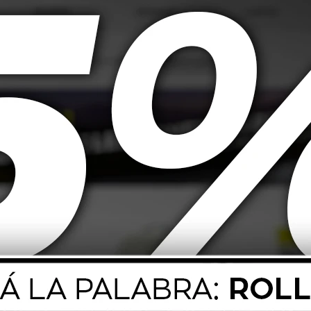
 Moly Hypoid-
Liqui Moly Dot 4 Brake Fluid
Liqui M
iquido De Caja
Liquido De Freno 500ml
de Agu
/GL5
.365
$
677