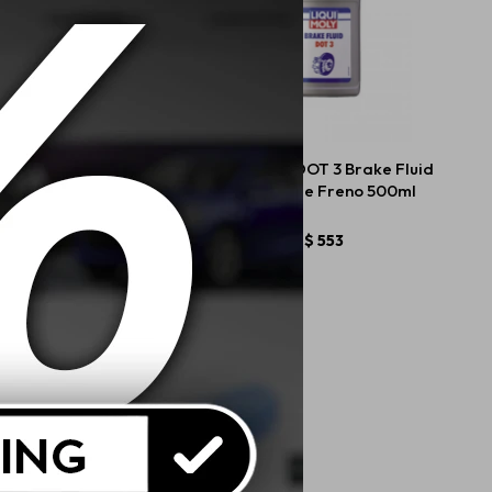
oly Detector de Fugas
Liqui Moly DOT 3 Brake Fluid
a Fluorescente 50ml
Liquido de Freno 500ml
$
834
$
553