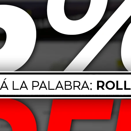
elgen-Reiniger
e Llantas 1L
.649