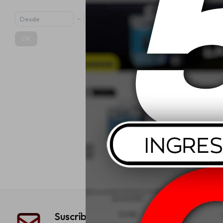
OK
Liqui Moly F
Limpiador d
$
1
Suscríbete a nuestra newsletter