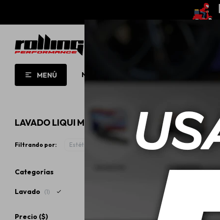
NUEVO!
OPORTUNIDADES!
ROLL
MENÚ
LAVADO LIQUI MOLY
Filtrando por:
Estética automotriz
Lavado
Quitar filtros
Categorías
Lavado
(1)
Precio
($)