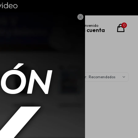

0
Recomendados