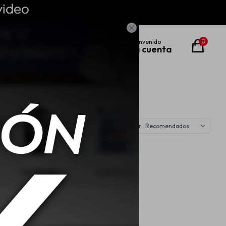

0
Recomendados