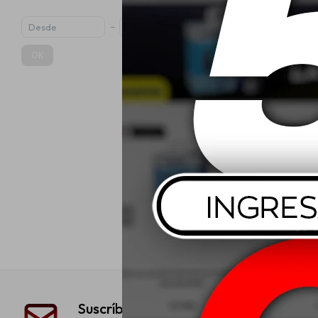
OK
Liqui Moly 
Parabrisas 
$
Suscríbete a nuestra newsletter