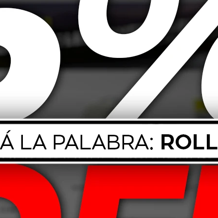
Jabon Limpia
Premium 50ml
555