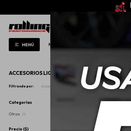
NUEVO!
OPORTUNIDADES!
ROLL
MENÚ
ACCESORIOS LIQUI MOLY
Filtrando por:
Accesorios
Categorías
Otros
(1)
Precio
($)