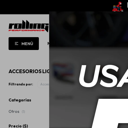
NUEVO!
OPORTUNIDADES!
ROLL
MENÚ
ACCESORIOS LIQUI MOLY
Filtrando por:
Accesorios
Categorías
Otros
(1)
Precio
($)