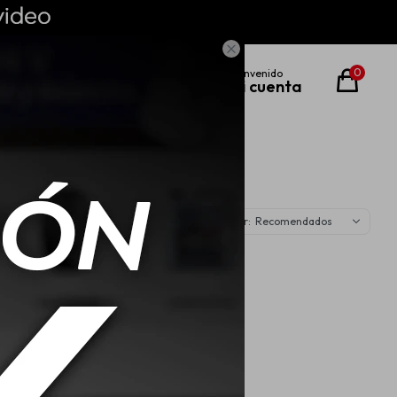

0
Recomendados