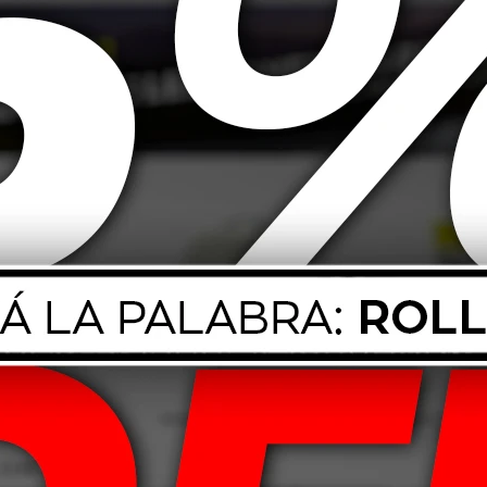
Jabon Limpia
Premium 50ml
555