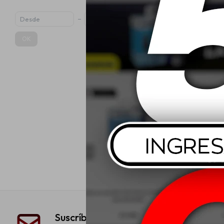
OK
Liqui Moly 
Parabrisas 
$
Suscríbete a nuestra newsletter