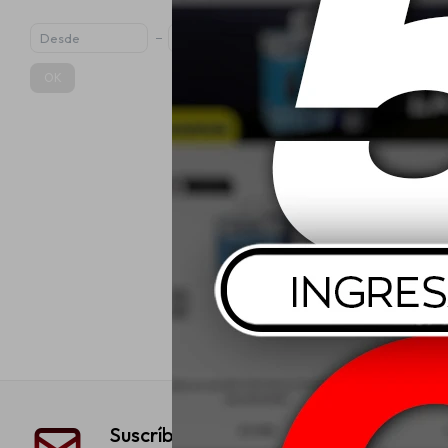
OK
Liqui Moly 
Parabrisas 
$
Suscríbete a nuestra newsletter