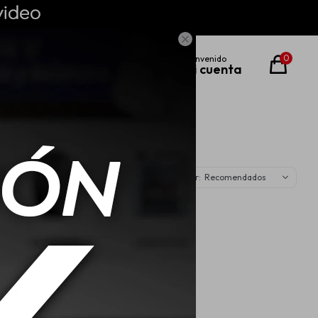

0
Recomendados