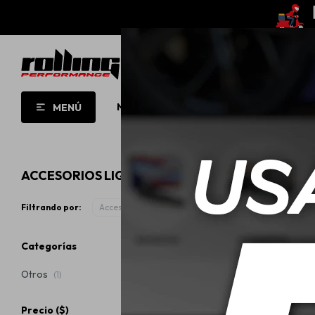
NUEVO!
OPORTUNIDADES!
ROLL
MENÚ
ACCESORIOS LIQUI MOLY
Filtrando por:
Accesorios
Categorías
Otros
(1)
Precio
($)