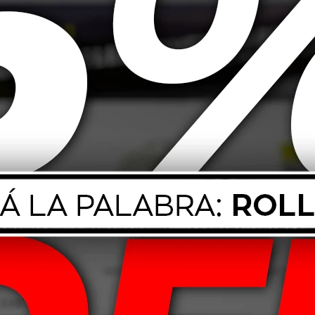
Jabon Limpia
Premium 50ml
555