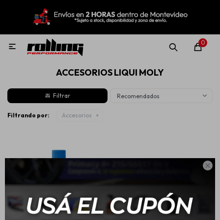
MI CUENTA
Menú
Nuevo!
Oportunidades!
Rolling Repuestos
0

ACCESORIOS LIQUI MOLY
Neumáticos
Recomendados
Llantas
Filtrando por:
Accesorios
Lubricantes

Aditivos
Aerosoles