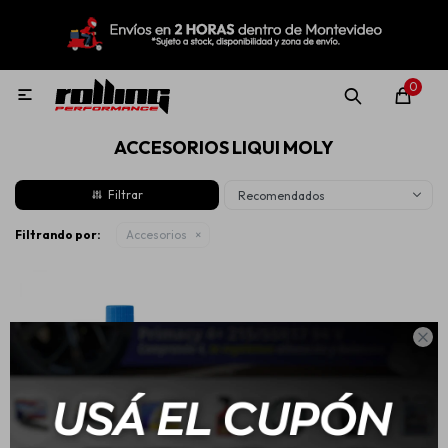
MI CUENTA
Menú
Nuevo!
Oportunidades!
Rolling Repuestos
0

ACCESORIOS LIQUI MOLY
Neumáticos
Recomendados
Llantas
Filtrando por:
Accesorios
Lubricantes

Aditivos
Aerosoles