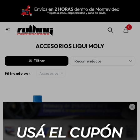
MI CUENTA
Menú
Nuevo!
Oportunidades!
Rolling Repuestos
0

ACCESORIOS LIQUI MOLY
Neumáticos
Recomendados
Llantas
Filtrando por:
Accesorios
Lubricantes

Aditivos
Aerosoles