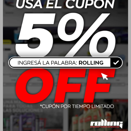
Koch Chemie Metal Polish
Koch Chemie Star Spray
0.75Gr
Head With Gatillo
USD
15,00
USD
8,00