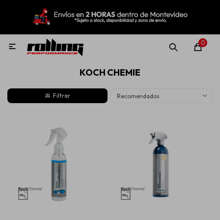
MI CUENTA
Menú
Nuevo!
Oportunidades!
Rolling Repuestos
0

KOCH CHEMIE
Neumáticos
Recomendados
Llantas
Lubricantes
Aditivos
Aerosoles