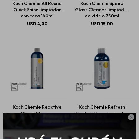
Koch Chemie All Round
Koch Chemie Speed
Quick Shine limpiador
Glass Cleaner limpiador
con cera 140ml
de vidrio 750ml
Estética automotriz
USD
4,00
USD
15,00
Accesorios
Baterías
Repuestos
Koch Chemie Reactive
Koch Chemie Refresh
Servicios
Wheel Cleaner
Cockpit Care limpiador

Limpiador de llantas
interior UV 500ml
750ML
USD
22,00
USD
19,00