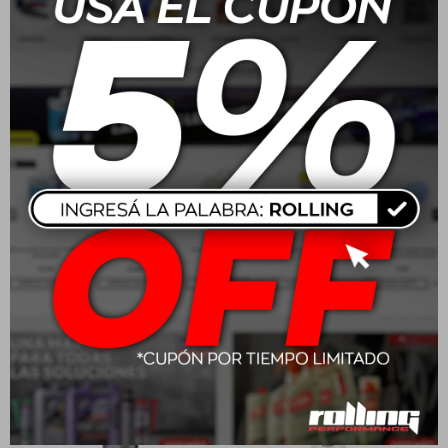
Koch Chemie Metal Polish
Koch Chemie Star Spray
0.75Gr
Head With Gatillo
USD
15,00
USD
8,00