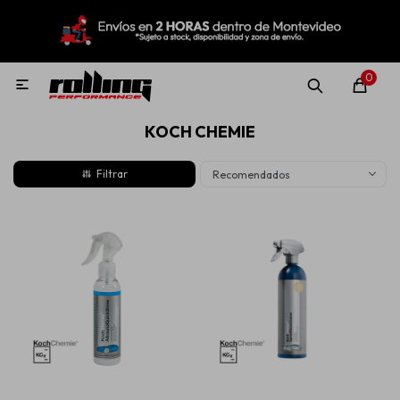
MI CUENTA
Menú
Nuevo!
Oportunidades!
Rolling Repuestos
0

KOCH CHEMIE
Neumáticos
Recomendados
Llantas
Lubricantes
Aditivos
Aerosoles