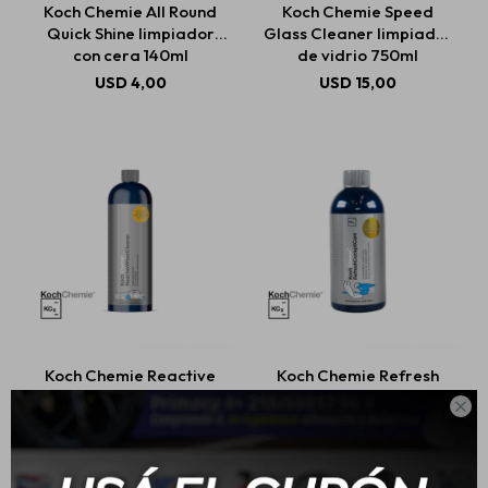
Koch Chemie All Round
Koch Chemie Speed
Quick Shine limpiador
Glass Cleaner limpiador
con cera 140ml
de vidrio 750ml
Estética automotriz
USD
4,00
USD
15,00
Accesorios
Baterías
Repuestos
Koch Chemie Reactive
Koch Chemie Refresh
Servicios
Wheel Cleaner
Cockpit Care limpiador

Limpiador de llantas
interior UV 500ml
750ML
USD
22,00
USD
19,00