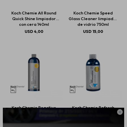
Koch Chemie All Round
Koch Chemie Speed
Quick Shine limpiador
Glass Cleaner limpiador
Estética automotriz
con cera 140ml
de vidrio 750ml
USD
4,00
USD
15,00
Accesorios
Baterías
Repuestos
Servicios
Koch Chemie Reactive
Koch Chemie Refresh

Wheel Cleaner
Cockpit Care limpiador
Limpiador de llantas
interior UV 500ml
750ML
USD
22,00
USD
19,00