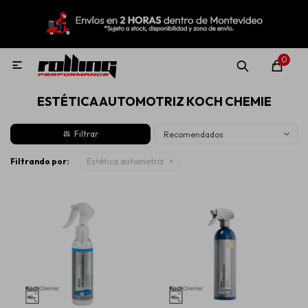
MI CUENTA
Menú
Nuevo!
Oportunidades!
Rolling Repuestos
0

ESTÉTICA AUTOMOTRIZ KOCH CHEMIE
Neumáticos
Recomendados
Llantas
Filtrando por:
Estética automotriz
Lubricantes
Aditivos
Aerosoles