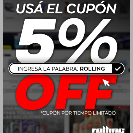
Koch Chemie Metal Polish
Koch Chemie Star Spray
0.75Gr
Head With Gatillo
USD
15,00
USD
8,00