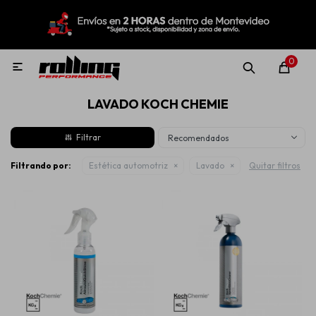
MI CUENTA
Menú
Nuevo!
Oportunidades!
Rolling Repuestos
0

LAVADO KOCH CHEMIE
Neumáticos
Recomendados
Llantas
Filtrando por:
Estética automotriz
Lavado
Quitar filtros
Lubricantes
Aditivos
Aerosoles