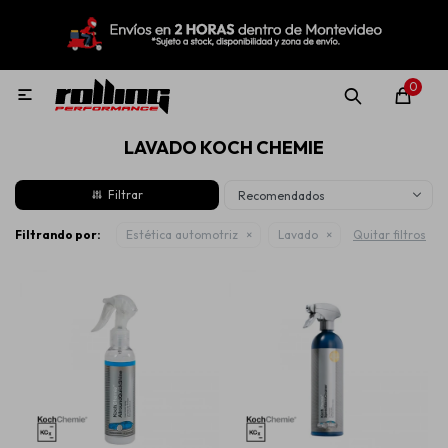
MI CUENTA
Menú
Nuevo!
Oportunidades!
Rolling Repuestos
0

LAVADO KOCH CHEMIE
Neumáticos
Recomendados
Llantas
Filtrando por:
Estética automotriz
Lavado
Quitar filtros
Lubricantes
Aditivos
Aerosoles