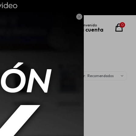

0
Recomendados