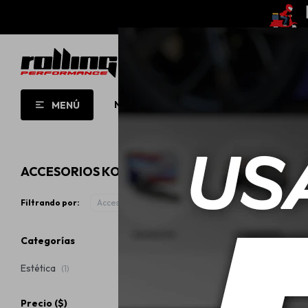
NUEVO!
OPORTUNIDADES!
ROLL
MENÚ
ACCESORIOS KOCH CHEMIE
Filtrando por:
Accesorios
Categorías
Estética
(1)
Precio
($)