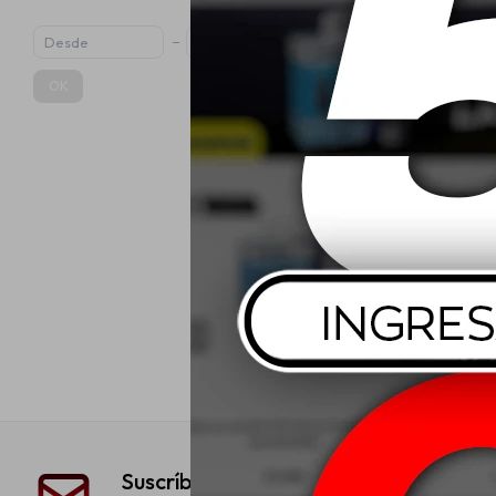
OK
Koch Chemie 
With Sca
Espu
USD
Suscríbete a nuestra newsletter