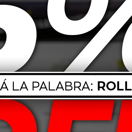
Foamer Bottle
le Botella
madora
13,00