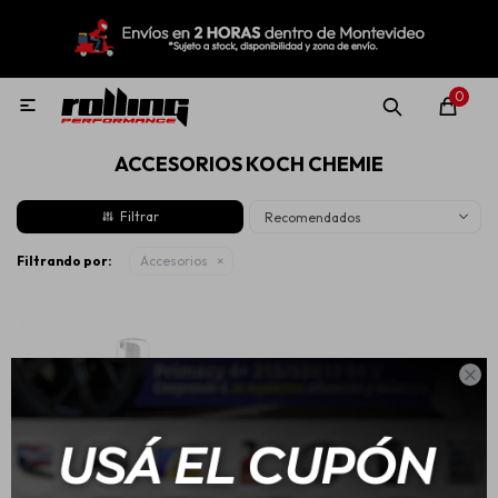
MI CUENTA
Menú
Nuevo!
Oportunidades!
Rolling Repuestos
0

ACCESORIOS KOCH CHEMIE
Neumáticos
Recomendados
Llantas
Filtrando por:
Accesorios
Lubricantes

Aditivos
Aerosoles