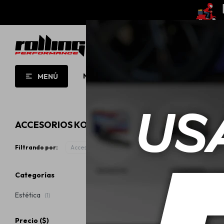
NUEVO!
OPORTUNIDADES!
ROLL
MENÚ
ACCESORIOS KOCH CHEMIE
Filtrando por:
Accesorios
Categorías
Estética
(1)
Precio
($)