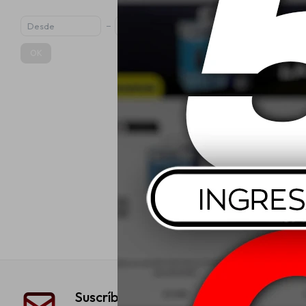
OK
Koch Chemie 
With Sca
Espu
USD
Suscríbete a nuestra newsletter