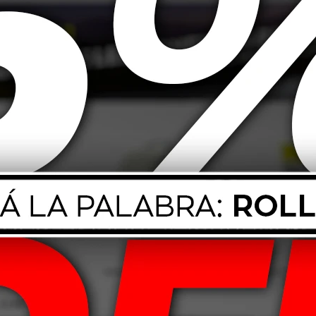
Foamer Bottle
le Botella
madora
13,00