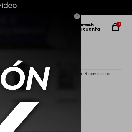

0
Recomendados