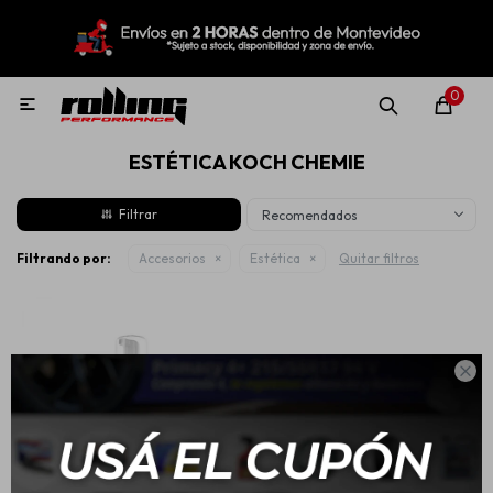
MI CUENTA
Menú
Nuevo!
Oportunidades!
Rolling Repuestos
0

ESTÉTICA KOCH CHEMIE
Neumáticos
Recomendados
Llantas
Filtrando por:
Accesorios
Estética
Quitar filtros
Lubricantes

Aditivos
Aerosoles