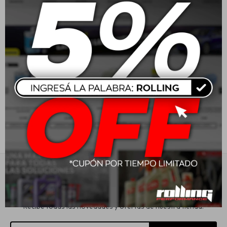
Jvc Parlantes 6" 300W 2
JVC Radio X280BT
vias
BT/USB
Estética automotriz
USD
60,41
USD
149,00
Accesorios
Baterías
Repuestos
Servicios
Suscríbete a nuestra newsletter
Recibe todas las novedades y ofertas de nuestra tienda.