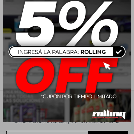
Jvc Parlantes 6" 300W 2
JVC Radio X280BT
vias
BT/USB
Estética automotriz
USD
60,41
USD
149,00
Accesorios
Baterías
Repuestos
Servicios
Suscríbete a nuestra newsletter
Recibe todas las novedades y ofertas de nuestra tienda.