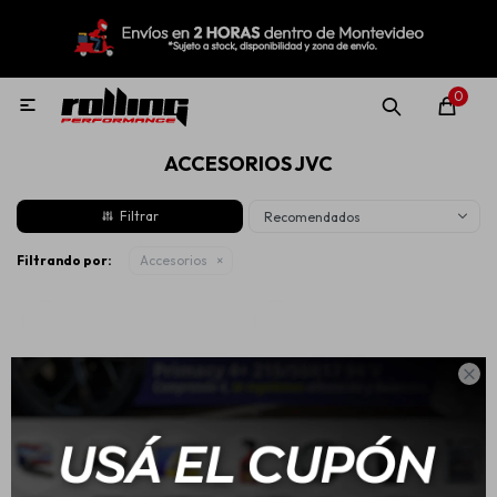
MI CUENTA
Menú
Nuevo!
Oportunidades!
Rolling Repuestos
0

ACCESORIOS JVC
Neumáticos
Recomendados
Llantas
Filtrando por:
Accesorios
Lubricantes

Aditivos
Aerosoles