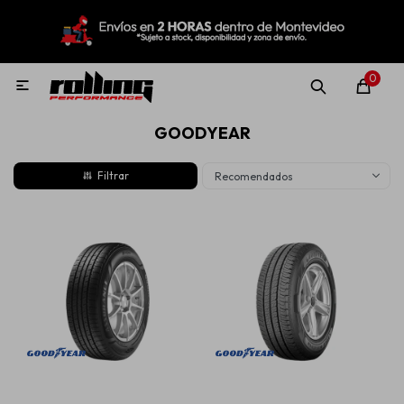
MI CUENTA
Menú
Nuevo!
Oportunidades!
Rolling Repuestos
0

GOODYEAR
Neumáticos
Recomendados
Llantas
Lubricantes
Aditivos
Aerosoles