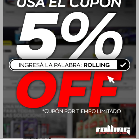
205/55R16 91V Goodyear
215/65 R16 102H
Eagle Sport 2
Wrangler Workhorse AT
USD
158,00
USD
212,00