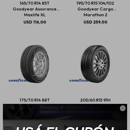
165/70 R14 85T
195/70 R15 104/102
Goodyear Assurance
Goodyear Cargo
Maxlife XL
Marathon 2
Estética automotriz
USD
116,00
USD
259,00
Accesorios
Baterías
Repuestos
175/70 R14 88T
205/60 R15 91H
Servicios
Goodyear Assurance
Goodyear Efficientgrip

Max Life
Performance
USD
110,00
USD
176,00