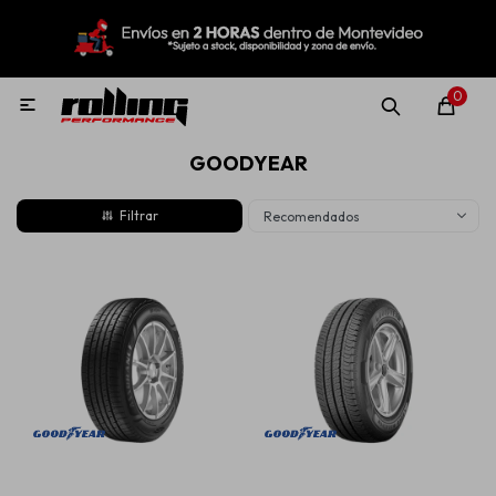
MI CUENTA
Menú
Nuevo!
Oportunidades!
Rolling Repuestos
0

GOODYEAR
Neumáticos
Recomendados
Llantas
Lubricantes
Aditivos
Aerosoles