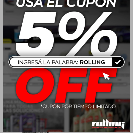
205/55R16 91V Goodyear
215/65 R16 102H
Eagle Sport 2
Wrangler Workhorse AT
USD
158,00
USD
212,00