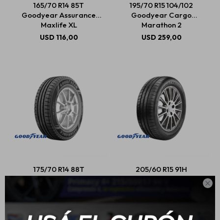
165/70 R14 85T
195/70 R15 104/102
Goodyear Assurance
Goodyear Cargo
Maxlife XL
Marathon 2
Estética automotriz
USD
116,00
USD
259,00
Accesorios
Baterías
Repuestos
175/70 R14 88T
205/60 R15 91H
Servicios
Goodyear Assurance
Goodyear Efficientgrip

Max Life
Performance
USD
110,00
USD
176,00