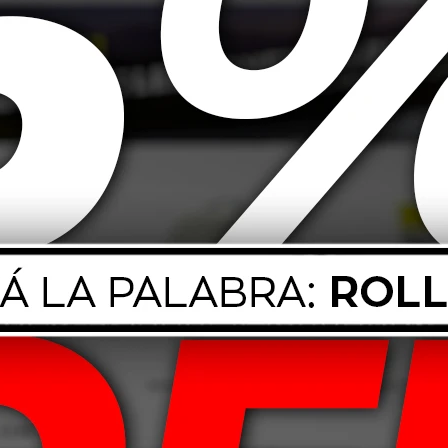
102H Wrangler
orse AT
212,00