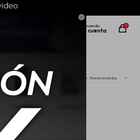

0
Recomendados