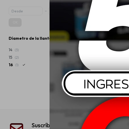
OK
Díametro de la llanta
215/65 R16 
Workh
14
(3)
15
(2)
USD
16
(1)
Suscríbete a nuestra newsletter