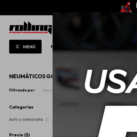
NUEVO!
OPORTUNIDADES!
ROLL
MENÚ
NEUMÁTICOS GOODYEAR DIÁMETRO 16
Filtrando por:
Neumáticos
Díametro de la llanta:
16
Quita
Categorías
Auto y camioneta
(1)
Precio
($)