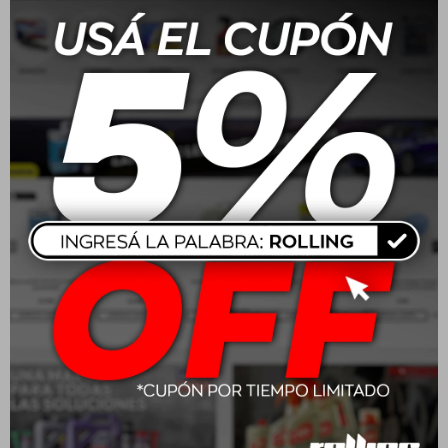
USD
110,00
USD
176,00
205/55R16 91V Goodyear
215/65 R16 102H
Eagle Sport 2
Wrangler Workhorse AT
USD
158,00
USD
212,00