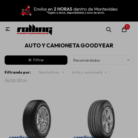
MI CUENTA
Menú
Nuevo!
Oportunidades!
Rolling Repuestos
0

AUTO Y CAMIONETA GOODYEAR
Neumáticos
Recomendados
Llantas
Filtrando por:
Neumáticos
Auto y camioneta
Quitar filtros
Lubricantes
Aditivos
Aerosoles