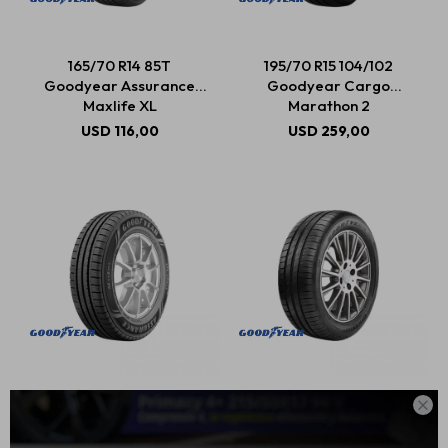
165/70 R14 85T
195/70 R15 104/102
Estética automotriz
Goodyear Assurance
Goodyear Cargo
Maxlife XL
Marathon 2
USD
116,00
USD
259,00
Accesorios
Baterías
Repuestos
Servicios
175/70 R14 88T
205/60 R15 91H

Goodyear Assurance
Goodyear Efficientgrip
Max Life
Performance