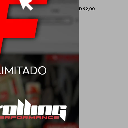
USD
83,00
USD
92,00