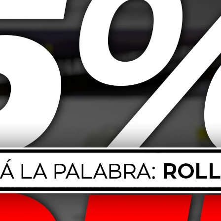
 Dunlop TT900
2.75-18 42P Dunlop TT900
3.00-18
39,00
USD
39,00
 85V Dunlop
205/55 R16 91V Dunlop
165/70
m800
Spfm800