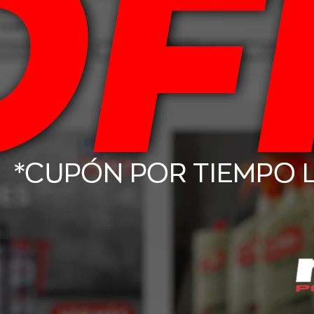
125,00
USD
139,00
H Dunlop Lm 704
175/70 R14 88T Dunlop R1 BR
98,00
USD
92,00