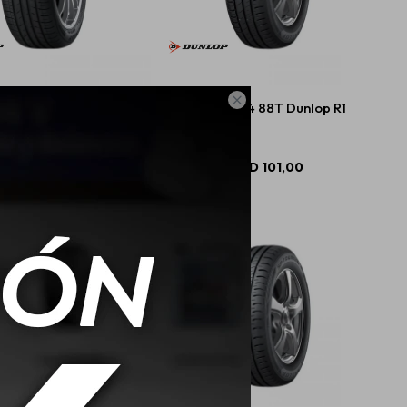

0 R15 84H Dunlop Gt1
185/70 R14 88T Dunlop R1
USD
109,00
USD
101,00