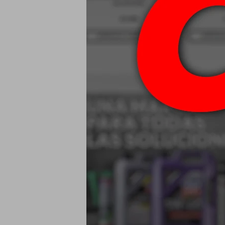
USD
185/60 R14 82
USD