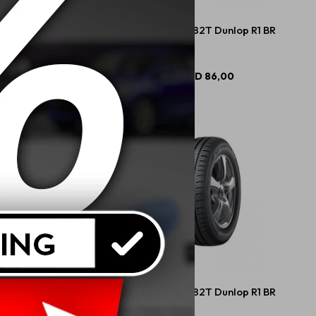
 47S Dunlop TT900 4PR
175/70 R13 82T Dunlop R1 BR
USD
48,00
USD
86,00
 R13 79T Dunlop R1 BR
175/65 R14 82T Dunlop R1 BR