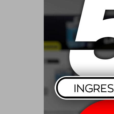
2.75-17 47P
USD
195/55 R15
Spf