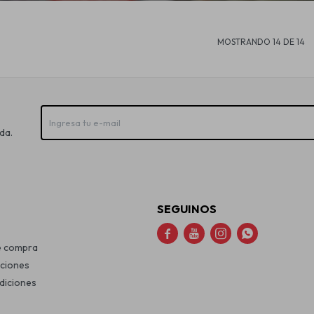
MOSTRANDO
14
DE
14
da.
SEGUINOS




e compra
uciones
diciones