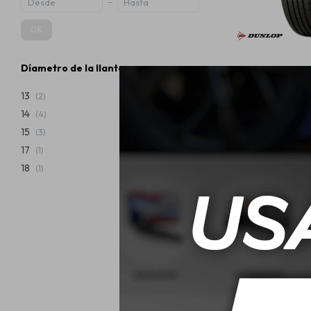
OK
Díametro de la llanta
185/65 R15 88T
13
(2)
14
(4)
USD
15
(3)
17
(1)
18
(1)