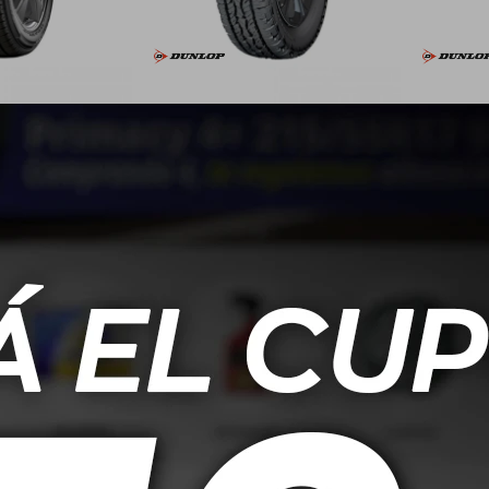
 Dunlop Sptr GT1
175/70 R14 90S Dunlop
185/6
BR
Grandtrek AT5
117,00
USD
120,00