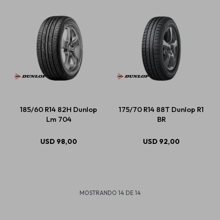
185/60 R14 82H Dunlop
175/70 R14 88T Dunlop R1
Lm 704
BR
USD
98,00
USD
92,00
MOSTRANDO
14
DE
14