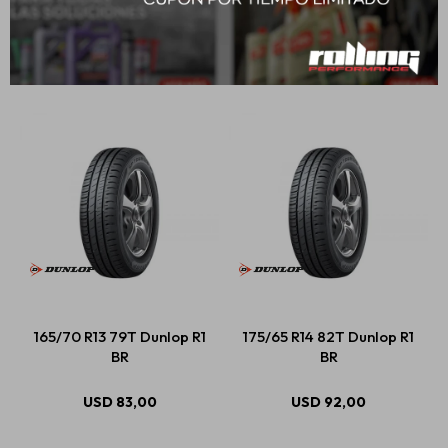
195/55 R15 85V Dunlop
205/55 R16 91V Dunlop
Spfm800
Spfm800
USD
125,00
USD
139,00
165/70 R13 79T Dunlop R1
175/65 R14 82T Dunlop R1
BR
BR
USD
83,00
USD
92,00