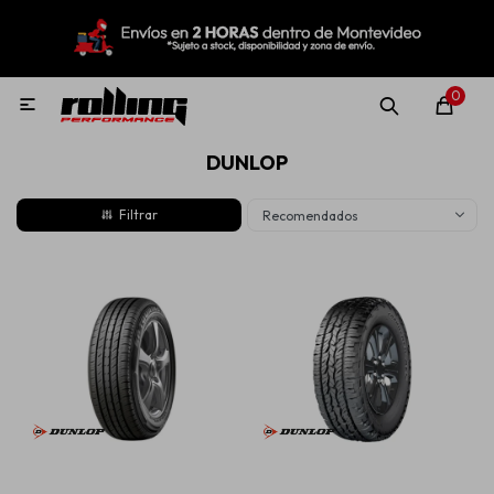
MI CUENTA
Menú
Nuevo!
Oportunidades!
Rolling Repuestos
0

DUNLOP
Neumáticos
Recomendados
Llantas
Lubricantes
Aditivos
Aerosoles