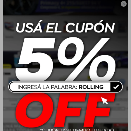

3.00-18 47S Dunlop
175/70 R13 82T Dunlop R1
TT900 4PR
BR
USD
48,00
USD
86,00