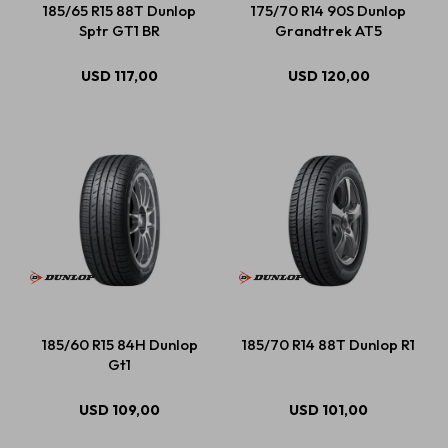
185/65 R15 88T Dunlop
175/70 R14 90S Dunlop
Sptr GT1 BR
Grandtrek AT5
Estética automotriz
USD
117,00
USD
120,00
Accesorios
Baterías
Repuestos
185/60 R15 84H Dunlop
185/70 R14 88T Dunlop R1
Servicios
Gt1
USD
109,00
USD
101,00