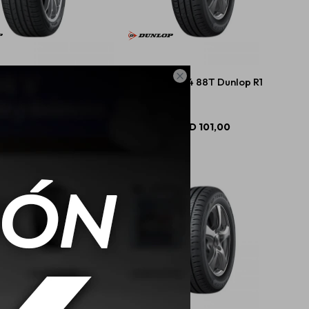

0 R15 84H Dunlop Gt1
185/70 R14 88T Dunlop R1
USD
109,00
USD
101,00