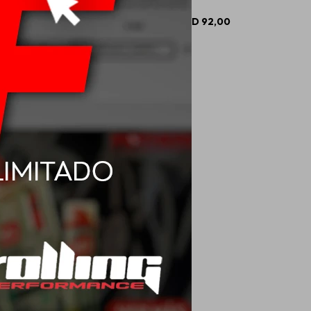
USD
83,00
USD
92,00