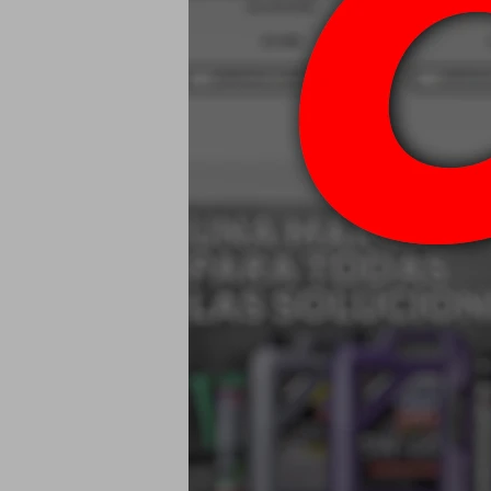
USD
185/60 R14 82
USD