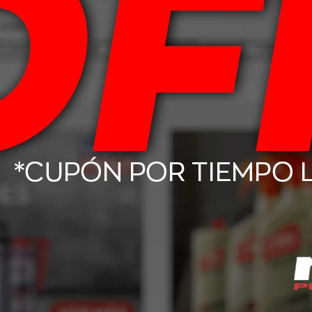
125,00
USD
139,00
H Dunlop Lm 704
175/70 R14 88T Dunlop R1 BR
98,00
USD
92,00