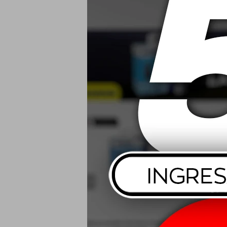
2.75-17 47P
USD
195/55 R15
Spf