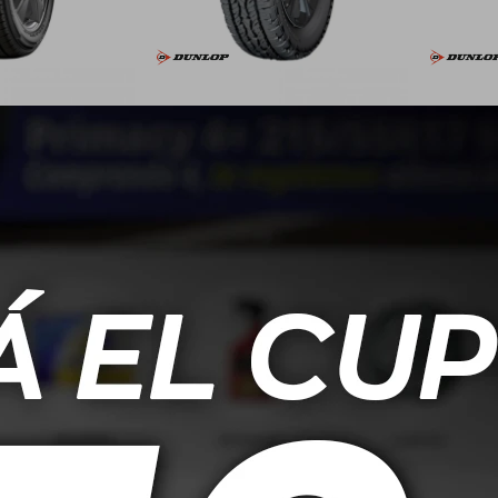
 Dunlop Sptr GT1
175/70 R14 90S Dunlop
185/6
BR
Grandtrek AT5
117,00
USD
120,00