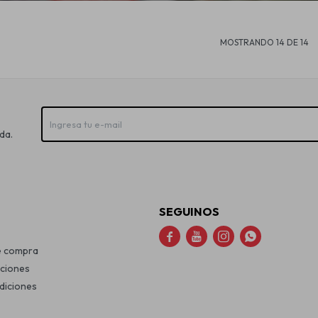
MOSTRANDO
14
DE
14
da.
SEGUINOS




e compra
uciones
diciones