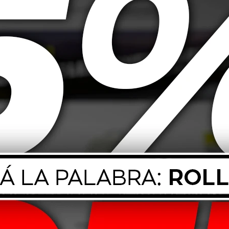
 Dunlop TT900
2.75-18 42P Dunlop TT900
3.00-18
39,00
USD
39,00
 85V Dunlop
205/55 R16 91V Dunlop
165/70
m800
Spfm800