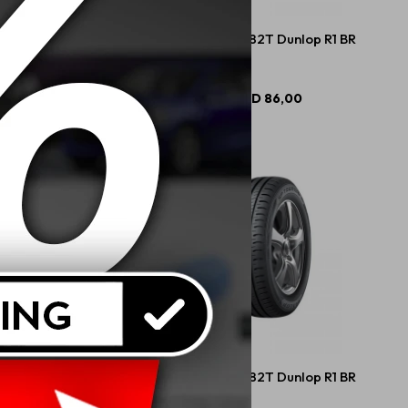
 47S Dunlop TT900 4PR
175/70 R13 82T Dunlop R1 BR
USD
48,00
USD
86,00
 R13 79T Dunlop R1 BR
175/65 R14 82T Dunlop R1 BR