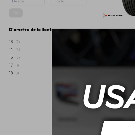
OK
Díametro de la llanta
185/65 R15 88T
13
(2)
14
(4)
USD
15
(3)
17
(1)
18
(1)