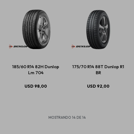
185/60 R14 82H Dunlop
175/70 R14 88T Dunlop R1
Lm 704
BR
USD
98,00
USD
92,00
MOSTRANDO
14
DE
14