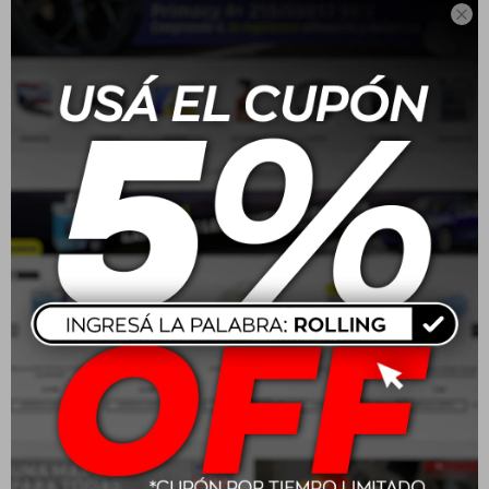

3.00-18 47S Dunlop
175/70 R13 82T Dunlop R1
TT900 4PR
BR
USD
48,00
USD
86,00