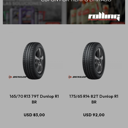
195/55 R15 85V Dunlop
205/55 R16 91V Dunlop
Spfm800
Spfm800
USD
125,00
USD
139,00
165/70 R13 79T Dunlop R1
175/65 R14 82T Dunlop R1
BR
BR
USD
83,00
USD
92,00