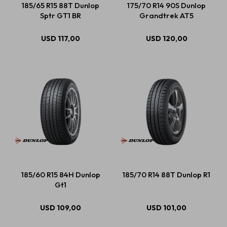
185/65 R15 88T Dunlop
175/70 R14 90S Dunlop
Sptr GT1 BR
Grandtrek AT5
Estética automotriz
USD
117,00
USD
120,00
Accesorios
Baterías
Repuestos
185/60 R15 84H Dunlop
185/70 R14 88T Dunlop R1
Servicios
Gt1
USD
109,00
USD
101,00