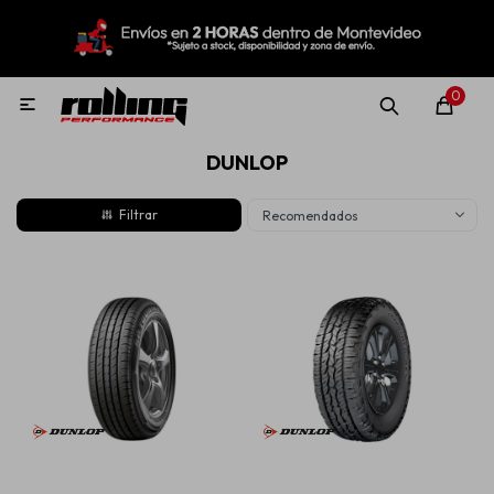
MI CUENTA
Menú
Nuevo!
Oportunidades!
Rolling Repuestos
0

DUNLOP
Neumáticos
Recomendados
Llantas
Lubricantes
Aditivos
Aerosoles