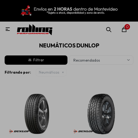
MI CUENTA
Menú
Nuevo!
Oportunidades!
Rolling Repuestos
0

NEUMÁTICOS DUNLOP
Neumáticos
Recomendados
Llantas
Filtrando por:
Neumáticos
Lubricantes
Aditivos
Aerosoles