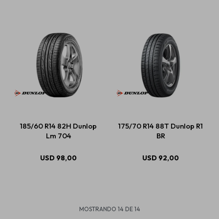
185/60 R14 82H Dunlop
175/70 R14 88T Dunlop R1
Lm 704
BR
USD
98,00
USD
92,00
MOSTRANDO
14
DE
14