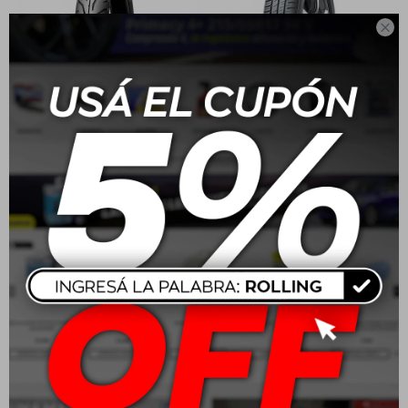

3.00-18 47S Dunlop
175/70 R13 82T Dunlop R1
TT900 4PR
BR
USD
48,00
USD
86,00