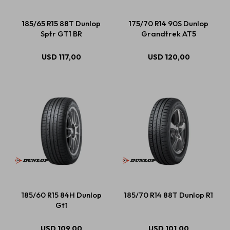
185/65 R15 88T Dunlop
175/70 R14 90S Dunlop
Sptr GT1 BR
Grandtrek AT5
Estética automotriz
USD
117,00
USD
120,00
Accesorios
Baterías
Repuestos
Servicios
185/60 R15 84H Dunlop
185/70 R14 88T Dunlop R1
Gt1
USD
109,00
USD
101,00