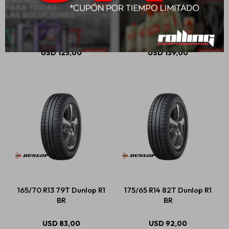
195/55 R15 85V Dunlop
205/55 R16 91V Dunlop
Spfm800
Spfm800
USD
125,00
USD
139,00
165/70 R13 79T Dunlop R1
175/65 R14 82T Dunlop R1
BR
BR
USD
83,00
USD
92,00