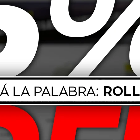
 Destilada 5L
Cobril Agua Radiador 5L -
Roja
241
$
241