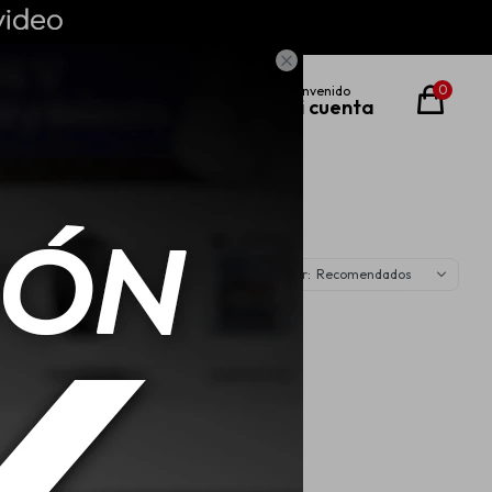

0
Recomendados