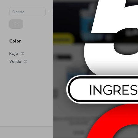
OK
Color
Cobril Agua
Rojo
(1)
Verde
(1)
$