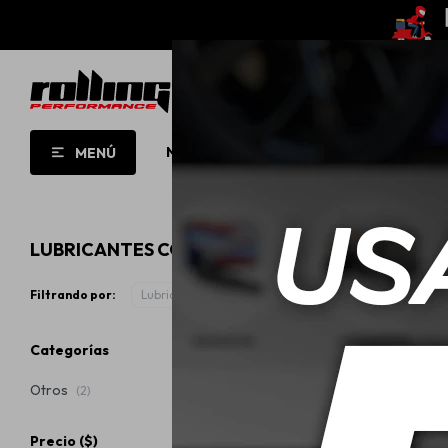
NUEVO!
OPORTUNIDADES!
ROLL
MENÚ
LUBRICANTES COBRIL
Filtrando por:
Lubricantes
Categorías
Otros
(2)
Precio
($)