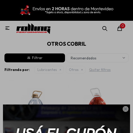
MI CUENTA
Menú
Nuevo!
Oportunidades!
Rolling Repuestos
0

OTROS COBRIL
Neumáticos
Recomendados
Llantas
Filtrando por:
Lubricantes
Otros
Quitar filtros
Lubricantes

Aditivos
Aerosoles