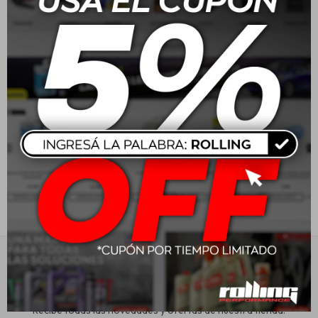
Cobril Agua Destilada 5L
Cobril Agua Radiador 5L
- Roja
Estética automotriz
$
241
$
241
Accesorios
Baterías
Repuestos
Servicios
Suscríbete a nuestra newsletter
Recibe todas las novedades y ofertas de nuestra tienda.