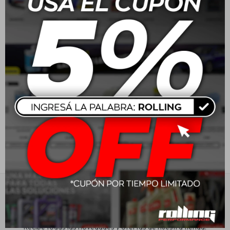
Cobril Agua Destilada 5L
Cobril Agua Radiador 5L
- Roja
Estética automotriz
$
241
$
241
Accesorios
Baterías
Repuestos
Servicios
Suscríbete a nuestra newsletter
Recibe todas las novedades y ofertas de nuestra tienda.