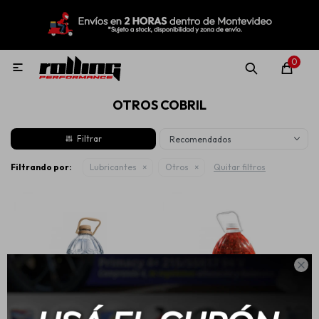
MI CUENTA
Menú
Nuevo!
Oportunidades!
Rolling Repuestos
0

OTROS COBRIL
Neumáticos
Recomendados
Llantas
Filtrando por:
Lubricantes
Otros
Quitar filtros
Lubricantes

Aditivos
Aerosoles