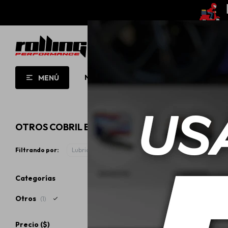
NUEVO!
OPORTUNIDADES!
ROLL
MENÚ
OTROS COBRIL EN COLOR ROJO
Filtrando por:
Lubricantes
Otros
Color:
Rojo
Quitar
Categorías
Otros
(1)
Precio
($)