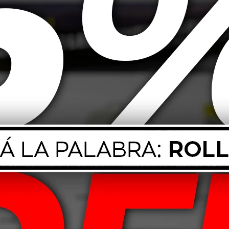
Radiador 5L -
oja
241