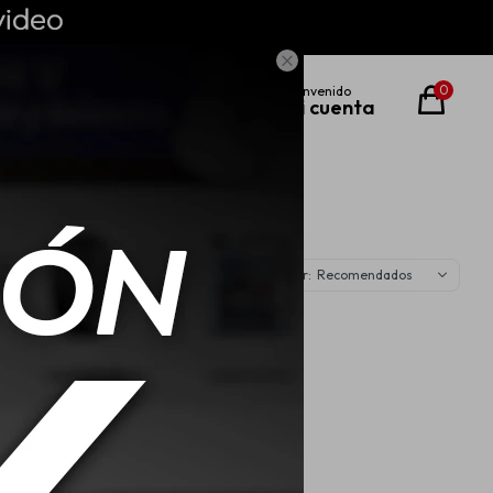

0
Recomendados