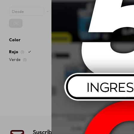
OK
Color
Cobril Agua 
R
Rojo
(1)
Verde
(1)
$
Suscríbete a nuestra newsletter